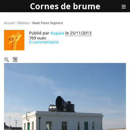
Cornes de brume
≡
Accueil
>
Medias
>
Nash Point foghorn
Publié par
Kupaia
le 25/11/2013
769 vues
0 commentaire