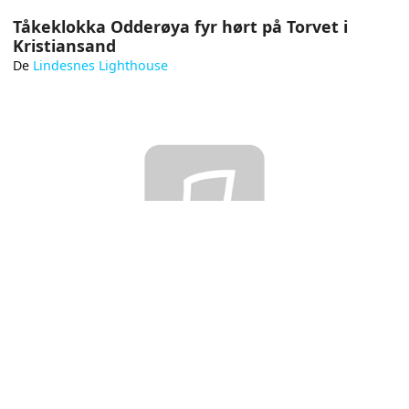
Tåkeklokka Odderøya fyr hørt på Torvet i
Kristiansand
De
Lindesnes Lighthouse
Un concert de cornes de brume
De
Eric Schulthess