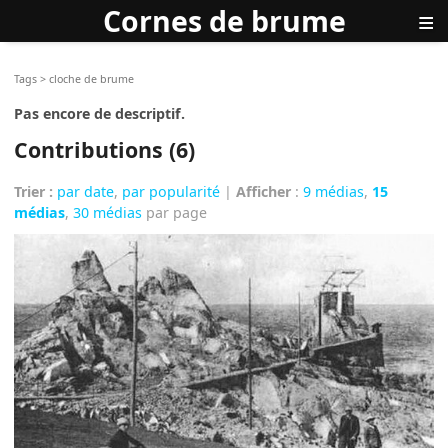
Cornes de brume
≡
Tags
>
cloche de brume
Pas encore de descriptif.
Contributions (6)
Trier :
par date
,
par popularité
|
Afficher
:
9 médias
,
15
médias
,
30 médias
par page