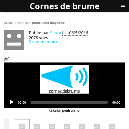
Cornes de brume
≡
Accueil
>
Medias
>
Jomfruland diaphone
Publié par
Silupi
le 10/05/2016
2078 vues
0 commentaire
Audio
Current
Total
00:00
00:00
Player
time
duration
tåkelur jomfruland