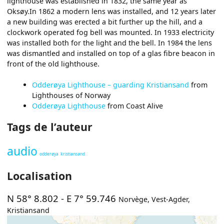
lighthouse was established in 1832, the same year as
Oksøy.In 1862 a modern lens was installed, and 12 years later
a new building was erected a bit further up the hill, and a
clockwork operated fog bell was mounted. In 1933 electricity
was installed both for the light and the bell. In 1984 the lens
was dismantled and installed on top of a glas fibre beacon in
front of the old lighthouse.
Odderøya Lighthouse – guarding Kristiansand
from
Lighthouses of Norway
Odderøya Lighthouse
from Coast Alive
Tags de l’auteur
audio
odderøya
kristiansand
Localisation
N 58° 8.802
-
E 7° 59.746
Norvège
,
Vest-Agder
,
Kristiansand