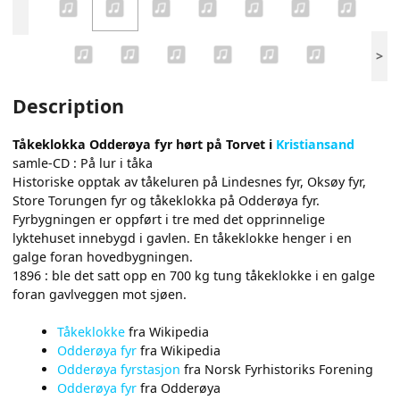
>
Description
Tåkeklokka Odderøya fyr hørt på Torvet i
Kristiansand
samle-CD : På lur i tåka
Historiske opptak av tåkeluren på Lindesnes fyr, Oksøy fyr,
Store Torungen fyr og tåkeklokka på Odderøya fyr.
Fyrbygningen er oppført i tre med det opprinnelige
lyktehuset innebygd i gavlen. En tåkeklokke henger i en
galge foran hovedbygningen.
1896 : ble det satt opp en 700 kg tung tåkeklokke i en galge
foran gavlveggen mot sjøen.
Tåkeklokke
fra Wikipedia
Odderøya fyr
fra Wikipedia
Odderøya fyrstasjon
fra Norsk Fyrhistoriks Forening
Odderøya fyr
fra Odderøya