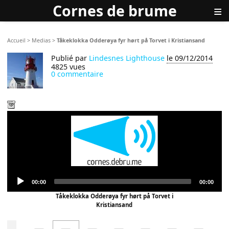
Cornes de brume
≡
Accueil
>
Medias
>
Tåkeklokka Odderøya fyr hørt på Torvet i Kristiansand
Publié par
Lindesnes Lighthouse
le 09/12/2014
4825 vues
0 commentaire
Audio
Current
Total
00:00
00:00
Player
time
duration
Tåkeklokka Odderøya fyr hørt på Torvet i
Kristiansand