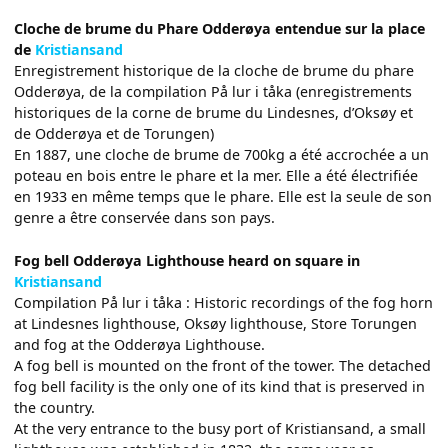
Cloche de brume du Phare Odderøya entendue sur la place
de
Kristiansand
Enregistrement historique de la cloche de brume du phare
Odderøya, de la compilation På lur i tåka (enregistrements
historiques de la corne de brume du Lindesnes, d’Oksøy et
de Odderøya et de Torungen)
En 1887, une cloche de brume de 700kg a été accrochée a un
poteau en bois entre le phare et la mer. Elle a été électrifiée
en 1933 en même temps que le phare. Elle est la seule de son
genre a être conservée dans son pays.
Fog bell Odderøya Lighthouse heard on square in
Kristiansand
Compilation På lur i tåka : Historic recordings of the fog horn
at Lindesnes lighthouse, Oksøy lighthouse, Store Torungen
and fog at the Odderøya Lighthouse.
A fog bell is mounted on the front of the tower. The detached
fog bell facility is the only one of its kind that is preserved in
the country.
At the very entrance to the busy port of Kristiansand, a small