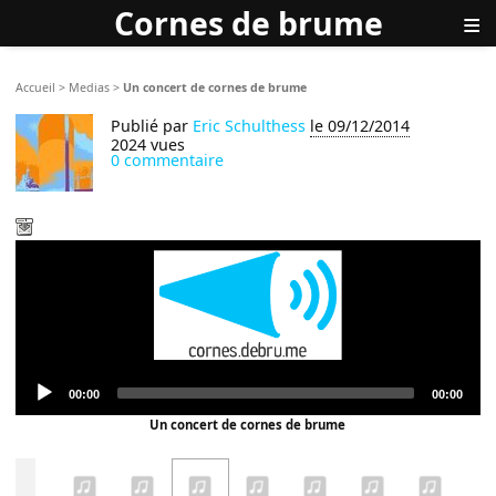
Cornes de brume
≡
Accueil
>
Medias
>
Un concert de cornes de brume
Publié par
Eric Schulthess
le 09/12/2014
2024 vues
0 commentaire
Audio
Current
Total
00:00
00:00
Player
time
duration
Un concert de cornes de brume