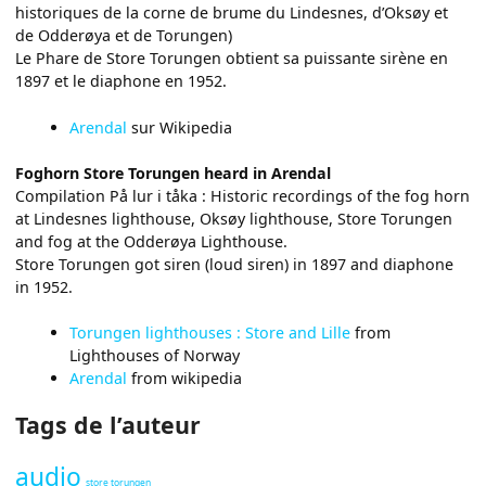
historiques de la corne de brume du Lindesnes, d’Oksøy et
de Odderøya et de Torungen)
Le Phare de Store Torungen obtient sa puissante sirène en
1897 et le diaphone en 1952.
Arendal
sur Wikipedia
Foghorn Store Torungen heard in Arendal
Compilation På lur i tåka : Historic recordings of the fog horn
at Lindesnes lighthouse, Oksøy lighthouse, Store Torungen
and fog at the Odderøya Lighthouse.
Store Torungen got siren (loud siren) in 1897 and diaphone
in 1952.
Torungen lighthouses : Store and Lille
from
Lighthouses of Norway
Arendal
from wikipedia
Tags de l’auteur
audio
store torungen