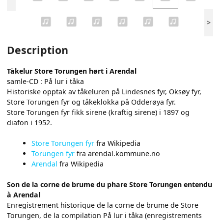
>
Description
Tåkelur Store Torungen hørt i Arendal
samle-CD : På lur i tåka
Historiske opptak av tåkeluren på Lindesnes fyr, Oksøy fyr,
Store Torungen fyr og tåkeklokka på Odderøya fyr.
Store Torungen fyr fikk sirene (kraftig sirene) i 1897 og
diafon i 1952.
Store Torungen fyr
fra Wikipedia
Torungen fyr
fra arendal.kommune.no
Arendal
fra Wikipedia
Son de la corne de brume du phare Store Torungen entendu
à Arendal
Enregistrement historique de la corne de brume de Store
Torungen, de la compilation På lur i tåka (enregistrements