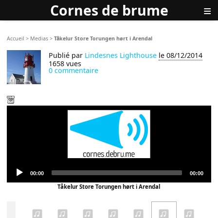
Cornes de brume
≡
Accueil
>
Medias
>
Tåkelur Store Torungen hørt i Arendal
Publié par
Lindesnes Lighthouse
le 08/12/2014
1658 vues
0 commentaire
Audio
Current
Total
00:00
00:00
Player
time
duration
Tåkelur Store Torungen hørt i Arendal