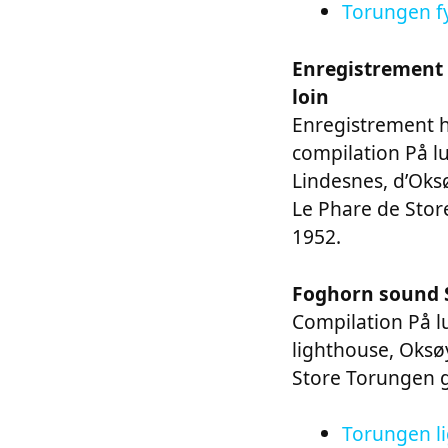
Torungen f
Enregistrement 
loin
Enregistrement h
compilation På l
Lindesnes, d’Oks
Le Phare de Stor
1952.
Foghorn sound S
Compilation På lu
lighthouse, Oksø
Store Torungen g
Torungen li