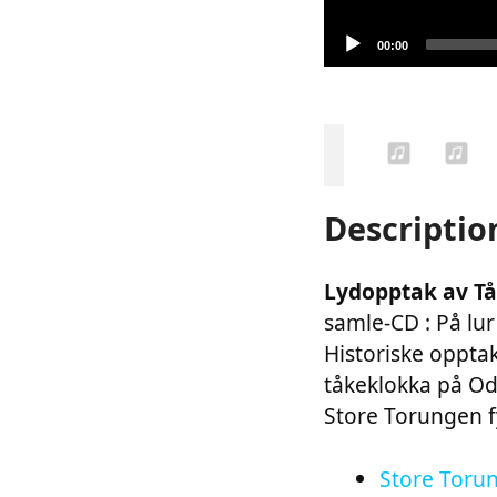
Current
00:00
time
Descriptio
Lydopptak av Tå
samle-CD : På lur 
Historiske opptak
tåkeklokka på Od
Store Torungen fy
Store Torun