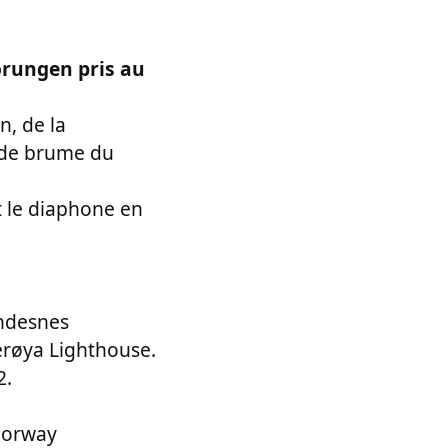
orungen pris au
, de la
e de brume du
t le diaphone en
indesnes
erøya Lighthouse.
2.
Norway