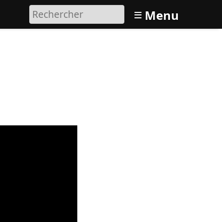
≡
Menu