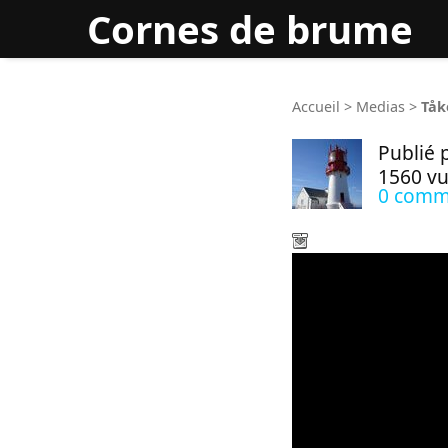
Cornes de brume
Rec
Accueil
>
Medias
>
Tåk
Publié 
1560 v
0 comm