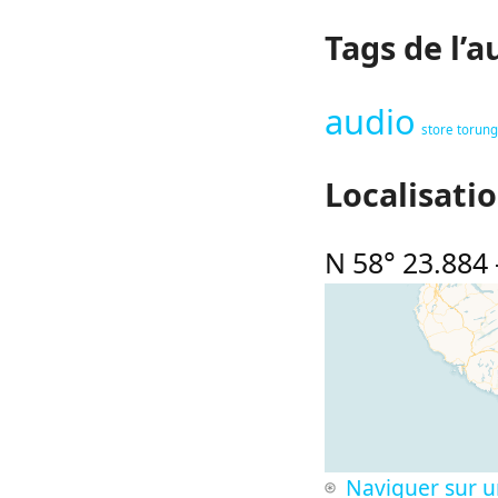
Tags de l’a
audio
store torun
Localisati
N 58° 23.884
Naviguer sur u