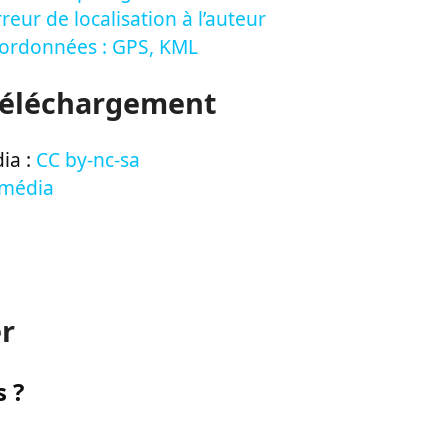
reur de localisation à l’auteur
oordonnées : GPS, KML
Téléchargement
ia :
CC by-nc-sa
 média
r
 ?