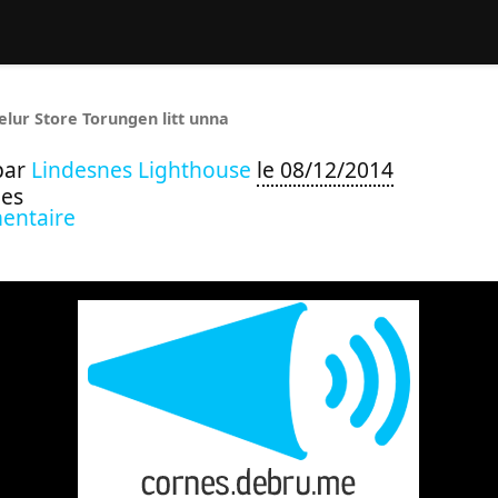
hercher :
elur Store Torungen litt unna
par
Lindesnes Lighthouse
le 08/12/2014
ues
entaire