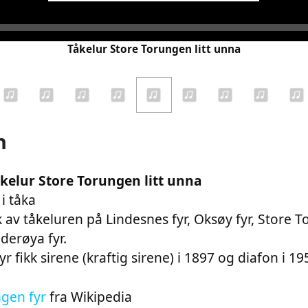
Audio
Player
Tåkelur Store Torungen litt unna
n
kelur Store Torungen litt unna
i tåka
 av tåkeluren på Lindesnes fyr, Oksøy fyr, Store 
derøya fyr.
r fikk sirene (kraftig sirene) i 1897 og diafon i 19
gen fyr
fra Wikipedia