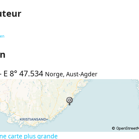
uteur
gen
on
-
E 8° 47.534
Norge
,
Aust-Agder
ne carte plus grande