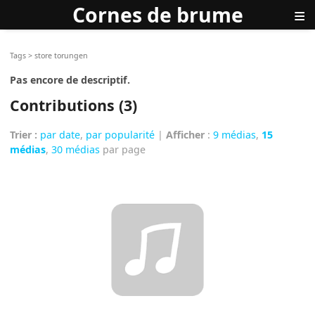
Cornes de brume
≡
Tags
>
store torungen
Pas encore de descriptif.
Contributions (3)
Trier :
par date
,
par popularité
|
Afficher
:
9 médias
,
15
médias
,
30 médias
par page