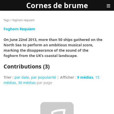
Cornes de brume
≡
Tags
>
foghorn requiem
Foghorn Requiem
On June 22nd 2013, more than 50 ships gathered on the
North Sea to perform an ambitious musical score,
marking the disappearance of the sound of the
foghorn from the UK’s coastal landscape.
Contributions (3)
Trier :
par date
,
par popularité
|
Afficher
:
9 médias
,
15
médias
,
30 médias
par page