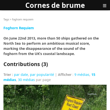
Cornes de brume
≡
Tags
>
foghorn requiem
Foghorn Requiem
On June 22nd 2013, more than 50 ships gathered on the
North Sea to perform an ambitious musical score,
marking the disappearance of the sound of the
foghorn from the UK’s coastal landscape.
Contributions (3)
Trier :
par date
,
par popularité
|
Afficher
:
9 médias
,
15
médias
,
30 médias
par page