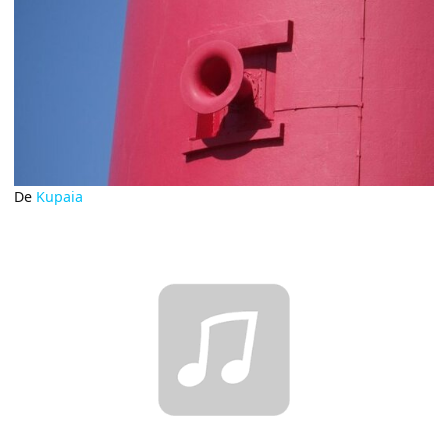
De
Kupaia