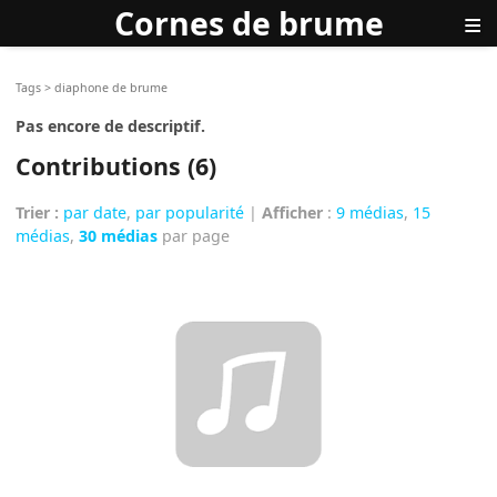
Cornes de brume
≡
Tags
>
diaphone de brume
Pas encore de descriptif.
Contributions (6)
Trier :
par date
,
par popularité
|
Afficher
:
9 médias
,
15
médias
,
30 médias
par page