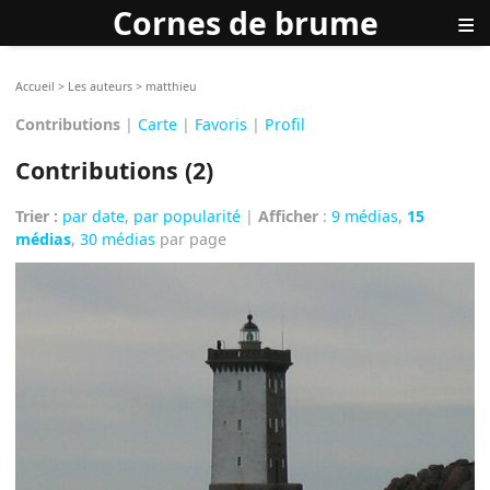
Cornes de brume
≡
Accueil
>
Les auteurs
>
matthieu
Contributions
|
Carte
|
Favoris
|
Profil
Contributions (2)
Trier :
par date
,
par popularité
|
Afficher
:
9 médias
,
15
médias
,
30 médias
par page