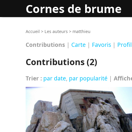
Cornes de brume
Rec
Accueil
>
Les auteurs
>
matthieu
Contributions
|
Carte
|
Favoris
|
Profil
Contributions (2)
Trier :
par date
,
par popularité
|
Affich