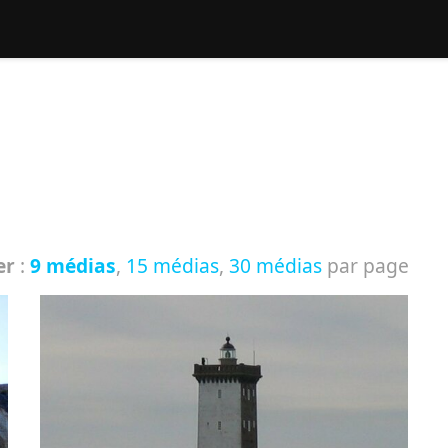
hercher :
er
:
9 médias
,
15 médias
,
30 médias
par page