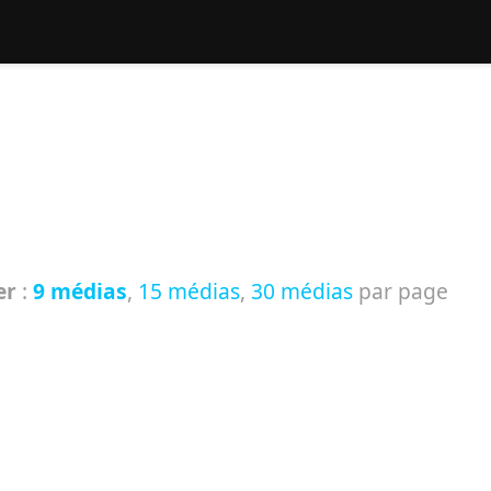
hercher :
er
:
9 médias
,
15 médias
,
30 médias
par page