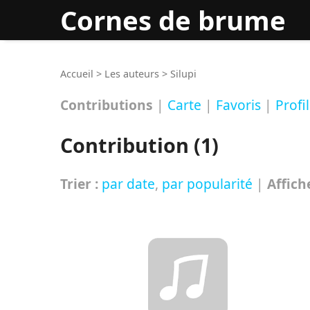
Cornes de brume
Rec
Accueil
>
Les auteurs
>
Silupi
Contributions
|
Carte
|
Favoris
|
Profil
Contribution (1)
Trier :
par date
,
par popularité
|
Affich