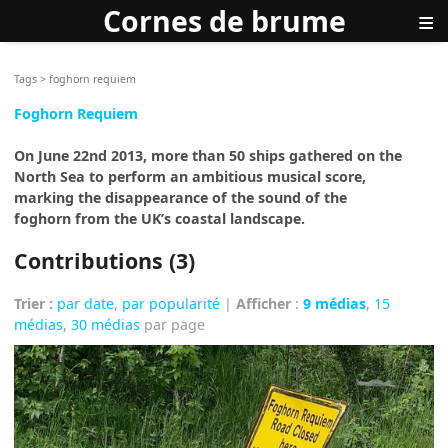
Cornes de brume
≡
Tags
>
foghorn requiem
Foghorn Requiem
On June 22nd 2013, more than 50 ships gathered on the
North Sea to perform an ambitious musical score,
marking the disappearance of the sound of the
foghorn from the UK’s coastal landscape.
Contributions (3)
Trier :
par date
,
par popularité
|
Afficher
:
9 médias
,
15
médias
,
30 médias
par page