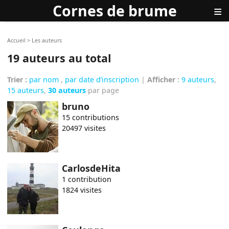
Cornes de brume
≡
Accueil
>
Les auteurs
19 auteurs au total
Trier :
par nom
,
par date d’inscription
|
Afficher
:
9 auteurs
,
15 auteurs
,
30 auteurs
par page
bruno
15 contributions
20497 visites
CarlosdeHita
1 contribution
1824 visites