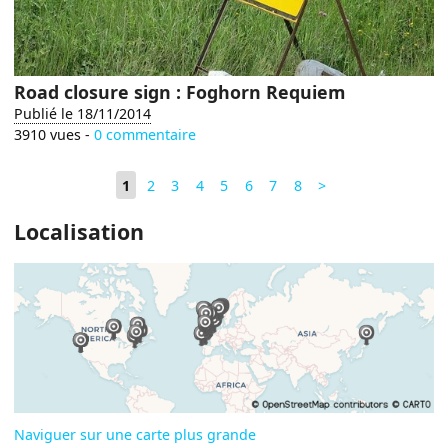
Road closure sign : Foghorn Requiem
Publié le 18/11/2014
3910 vues -
0 commentaire
1
2
3
4
5
6
7
8
>
Localisation
Naviguer sur une carte plus grande