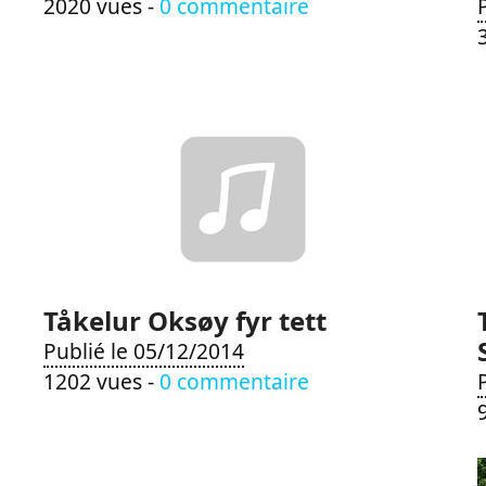
2020 vues -
0 commentaire
Tåkelur Oksøy fyr tett
Publié le 05/12/2014
1202 vues -
0 commentaire