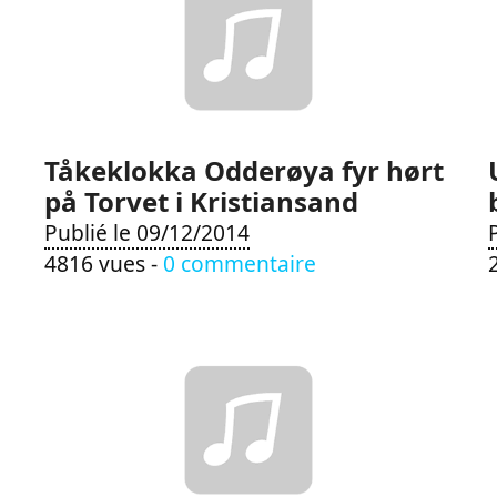
Tåkeklokka Odderøya fyr hørt
på Torvet i Kristiansand
Publié le 09/12/2014
4816 vues -
0 commentaire