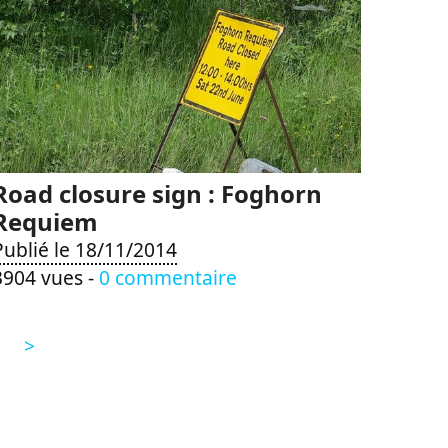
Road closure sign : Foghorn
Requiem
Publié le 18/11/2014
3904 vues -
0 commentaire
>