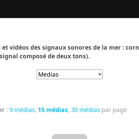
hercher :
 et vidéos des signaux sonores de la mer : corn
signal composé de deux tons).
er
:
9 médias
,
15 médias
,
30 médias
par page