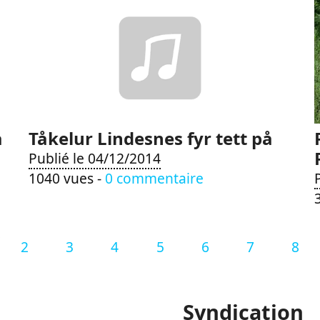
a
Tåkelur Lindesnes fyr tett på
Publié le 04/12/2014
1040 vues -
0 commentaire
2
3
4
5
6
7
8
Syndication