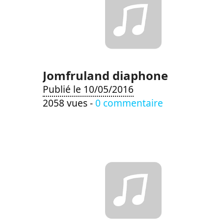
Jomfruland diaphone
Publié le 10/05/2016
2058 vues -
0 commentaire