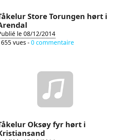
Tåkelur Store Torungen hørt i
Arendal
Publié le 08/12/2014
1655 vues -
0 commentaire
Tåkelur Oksøy fyr hørt i
Kristiansand