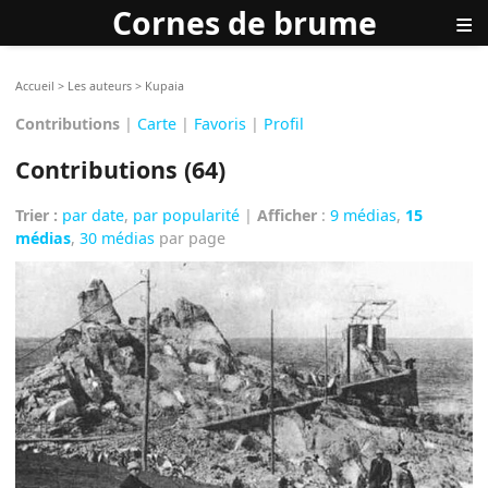
Cornes de brume
≡
Accueil
>
Les auteurs
>
Kupaia
Contributions
|
Carte
|
Favoris
|
Profil
Contributions (64)
Trier :
par date
,
par popularité
|
Afficher
:
9 médias
,
15
médias
,
30 médias
par page